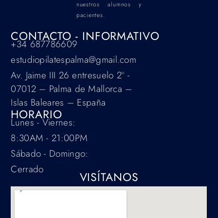
nuestros alumnos y
pacientes.
CONTACTO - INFORMATIVO
+34 687786609
estudiopilatespalma@gmail.com
Av. Jaime III 26 entresuelo 2º -
07012 – Palma de Mallorca –
Islas Baleares – España
HORARIO
Lunes - Viernes:
8:30AM - 21:00PM
Sábado - Domingo:
Cerrado
VISÍTANOS