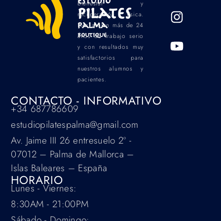
Estudio
bienestar y
Pilates
recuperación física.
Palma
Nos avalan más de 24
Boutique
años de trabajo serio
y con resultados muy
satisfactorios para
nuestros alumnos y
pacientes.
CONTACTO - INFORMATIVO
+34 687786609
estudiopilatespalma@gmail.com
Av. Jaime III 26 entresuelo 2º -
07012 – Palma de Mallorca –
Islas Baleares – España
HORARIO
Lunes - Viernes:
8:30AM - 21:00PM
Sábado - Domingo: