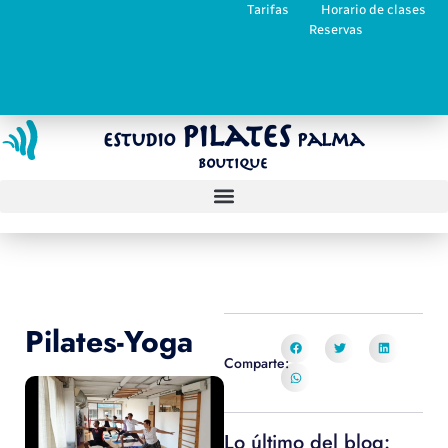
Tarifas
Horario de clases
Reservas
Pilates
Estudio
Palma
Boutique
Pilates-Yoga
Comparte:
Lo último del blog: