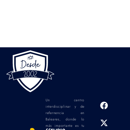
Un centro
interdisciplinar y de
refernencia en
Baleares, donde lo
más importante es tu