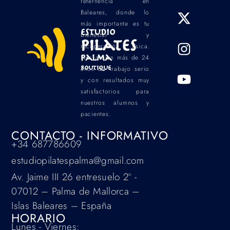
refernencia en
Baleares, donde lo
más importante es tu
Estudio
bienestar y
Pilates
recuperación física.
Palma
Nos avalan más de 24
Boutique
años de trabajo serio
y con resultados muy
satisfactorios para
nuestros alumnos y
pacientes.
CONTACTO - INFORMATIVO
+34 687786609
estudiopilatespalma@gmail.com
Av. Jaime III 26 entresuelo 2º -
07012 – Palma de Mallorca –
Islas Baleares – España
HORARIO
Lunes - Viernes: